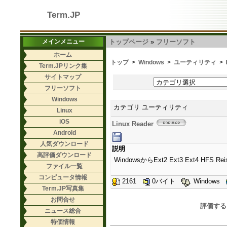
Term.JP
メインメニュー
トップページ
»
フリーソフト
ホーム
トップ
>
Windows
>
ユーティリティ
> L
Term.JPリンク集
サイトマップ
フリーソフト
Windows
カテゴリ ユーティリティ
Linux
iOS
Linux Reader
Android
人気ダウンロード
説明
高評価ダウンロード
WindowsからExt2 Ext3 Ext4 H
ファイル一覧
コンピュータ情報
2161
0バイト
Windows
Term.JP写真集
お問合せ
評価する
ニュース総合
特価情報