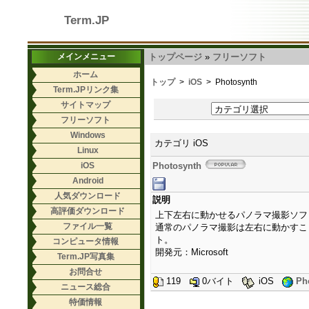
Term.JP
メインメニュー
トップページ
»
フリーソフト
ホーム
トップ
>
iOS
> Photosynth
Term.JPリンク集
サイトマップ
フリーソフト
Windows
カテゴリ iOS
Linux
iOS
Photosynth
Android
人気ダウンロード
説明
高評価ダウンロード
上下左右に動かせるパノラマ撮影ソフ
ファイル一覧
通常のパノラマ撮影は左右に動かすこ
ト。
コンピュータ情報
開発元：Microsoft
Term.JP写真集
お問合せ
119
0バイト
iOS
Ph
ニュース総合
特価情報