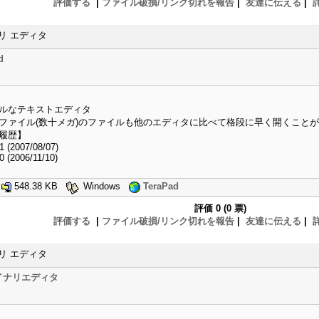
評価する
|
ファイル破損/リンク切れを報告
|
友達に伝える
|
リ エディタ
d
ルなテキストエディタ
ファイル(数十メガ)のファイルも他のエディタに比べて格段に早く開くこと
履歴】
1 (2007/08/07)
0 (2006/11/10)
8
548.38 KB
Windows
TeraPad
評価
0 (0 票)
評価する
|
ファイル破損/リンク切れを報告
|
友達に伝える
|
リ エディタ
バイナリエディタ