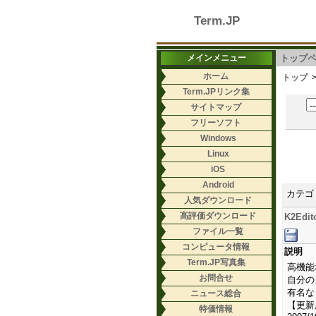
Term.JP
メインメニュー
トップ
ホーム
トップ
Term.JPリンク集
サイトマップ
フリーソフト
Windows
Linux
iOS
Android
カテゴ
人気ダウンロード
高評価ダウンロード
K2Edit
ファイル一覧
コンピュータ情報
説明
Term.JP写真集
高機能
お問合せ
自分の
有名な
ニュース総合
【更新
特価情報