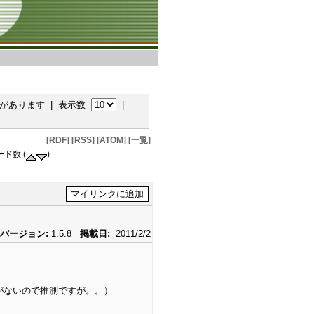
があります | 表示数
|
[RDF]
[RSS]
[ATOM]
[一覧]
ード数 (
)
バージョン:
1.5.8
掲載日:
2011/2/2
がないので推測ですが。。）