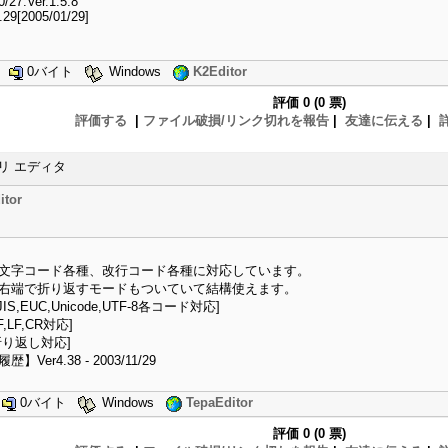
0/27:Ver.1.5.8
4.29[2005/01/29]
2
0バイト
Windows
K2Editor
評価
0 (0 票)
評価する
|
ファイル破損/リンク切れを報告
|
友達に伝える
|
リ エディタ
itor
文字コード各種、改行コード各種に対応しています。
右端で折り返すモードもついていて結構使えます。
,JIS,EUC,Unicode,UTF-8各コード対応]
F,LF,CR対応]
折り返し対応]
】Ver4.38 - 2003/11/29
5
0バイト
Windows
TepaEditor
評価
0 (0 票)