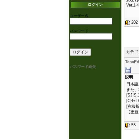
2007/1
ログイン
Ver.1.
ユーザー名:
20
パスワード:
カテゴ
TepaEd
パスワード紛失
説明
日本語
また、
[SJIS
[CR+L
[右端
【更新履歴
5