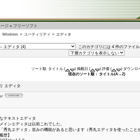
ページ
»
フリーソフト
>
Windows
>
ユーティリティ
> エディタ
このカテゴリには 4 件のファイル
ソート順 タイトル (
) 掲載日 (
) 評価 (
) ダウンロ
現在のソート順： タイトル(A→Z)
リ エディタ
or
なテキストエディタ
メインエディタは以前これでした。
「秀丸エディタ」並みの機能があると思います（秀丸エディタを使ったこと
履歴】